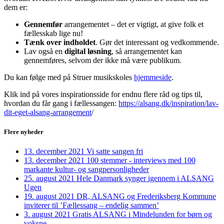
dem er:
Gennemfør
arrangementet – det er vigtigt, at give folk et
fællesskab lige nu!
Tænk over
indholdet
. Gør det interessant og vedkommende.
Lav også en
digital løsning
, så arrangementet kan
gennemføres, selvom der ikke må være publikum.
Du kan følge med på Struer musikskoles
hjemmeside
.
Klik ind på vores inspirationsside for endnu flere råd og tips til,
hvordan du får gang i fællessangen:
https://alsang.dk/inspiration/lav-
dit-eget-alsang-arrangement
/
Flere nyheder
13. december 2021
Vi satte sangen fri
13. december 2021
100 stemmer - interviews med 100
markante kultur- og sangpersonligheder
25. august 2021
Hele Danmark synger igennem i ALSANG
Ugen
19. august 2021
DR, ALSANG og Frederiksberg Kommune
inviterer til ’Fællessang – endelig sammen’
3. august 2021
Gratis ALSANG i Mindelunden for børn og
voksne