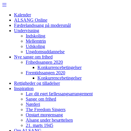
Kalender
ALSANG Online
Fædrelandssang på modersmål
Undervisning
Indskoling
Mellemtrin
Udskoling
Ungdomsuddannelse
Nye sange om frihed
Frihedssangen 2020
Konkurrencebetingelser
Fremtidssangen 2020
Konkurrencebetingelser
Rettigheder og tilladelser
Inspiration
Lav dit eget fællessangsarrangement
Sange om frihed
Nørderi
The Freedom Singers
Opstart morgensang
Alsang under besættelsen
21. marts 1945
Om ALSANG