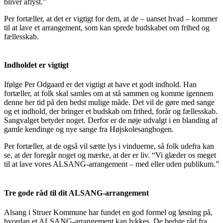
bliver aflyst.”
Per fortæller, at det er vigtigt for dem, at de – uanset hvad – kommer
til at lave et arrangement, som kan sprede budskabet om frihed og
fællesskab.
Indholdet er vigtigt
Ifølge Per Odgaard er det vigtigt at have et godt indhold. Han
fortæller, at folk skal samles om at stå sammen og komme igennem
denne her tid på den bedst mulige måde. Det vil de gøre med sange
og et indhold, der bringer et budskab om frihed, forår og fællesskab.
Sangvalget betyder noget. Derfor er de nøje udvalgt i en blanding af
gamle kendinge og nye sange fra Højskolesangbogen.
Per fortæller, at de også vil sætte lys i vinduerne, så folk udefra kan
se, at der foregår noget og mærke, at der er liv. “Vi glæder os meget
til at lave vores ALSANG-arrangement – med eller uden publikum.”
Tre gode råd til dit ALSANG-arrangement
Alsang i Struer Kommune har fundet en god formel og løsning på,
hvordan et ALSANG-arrangement kan lykkes. De bedste råd fra