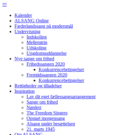
Kalender
ALSANG Online
Fædrelandssang på modersmål
Undervisning
Indskoling
Mellemtrin
Udskoling
Ungdomsuddannelse
Nye sange om frihed
Frihedssangen 2020
Konkurrencebetingelser
Fremtidssangen 2020
Konkurrencebetingelser
Rettigheder og tilladelser
Inspiration
Lav dit eget fællessangsarrangement
Sange om frihed
Nørderi
The Freedom Singers
Opstart morgensang
Alsang under besættelsen
21. marts 1945
Om ALSANG