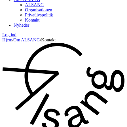
ALSANG
Organisationen
Privatlivspolitik
Kontakt
Nyheder
Log ind
Hjem
/
Om ALSANG
/
Kontakt