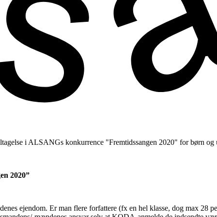
il deltagelse i ALSANGs konkurrence "Fremtidssangen 2020" for børn og 
gen 2020”
s ejendom. Er man flere forfattere (fx en hel klasse, dog max 28 perso
vsmandens/-mændenes ansvar selv at KODA-anmelde de indsendte værke