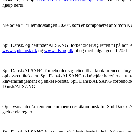
hjælp hertil.
Melodien til ”Fremtidssangen 2020”, som er komponeret af Simon
Spil Dansk, og herunder ALSANG, forbeholder sig retten til på non-eks
www.spildansk.dk
og
www.alsang.dk
til og med udgangen af 2021.
Spil Dansk/ALSANG forbeholder sig retten til at konkurrencens jury 
ophavsret tilteksten. Spil Dansk/ALSANG udarbejder herefter en rens
klaverarrangement og enkel korsats. Spil Dansk/ALSANG forbeholder si
Dansk/ALSANG.
Ophavsmanden/-mændene kompenseres økonomisk for Spil Dansks/AL
gældende regler.
Spil Dansk/ALSANG kan på non-eksklusiv basis indgå aftale med tr