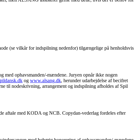
ode (se vilkår for indspilning nedenfor) tilgængelige på henholdsvis
 dialog med ophavsmanden/-mændene. Juryen opnår ikke nogen
ildansk.dk
og
www.alsang.dk
, herunder udarbejdelse af becifret
ne til nodeskrivning, arrangement og indspilning afholdes af Spil
e aftale med KODA og NCB. Copydan-vederlag fordeles efter
af vindersangen mod behørig honorering af ophavsmanden/-mændene