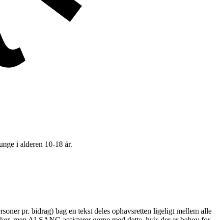
unge i alderen 10-18 år.
ner pr. bidrag) bag en tekst deles ophavsretten ligeligt mellem alle
r, men ALSANG assisterer gerne med dette, hvis der er behov for