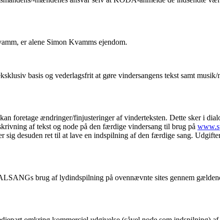
 Kvamm, er alene Simon Kvamms ejendom.
klusiv basis og vederlagsfrit at gøre vindersangens tekst samt musik/n
kan foretage ændringer/finjusteringer af vinderteksten. Dette sker i
krivning af tekst og node på den færdige vindersang til brug på
www.sp
g desuden ret til at lave en indspilning af den færdige sang. Udgifter
SANGs brug af lydindspilning på ovennævnte sites gennem gældend
edjepart omkring kommerciel udgivelse (såvel node som indspilning) 