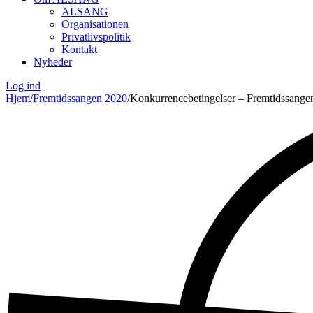
ALSANG
Organisationen
Privatlivspolitik
Kontakt
Nyheder
Log ind
Hjem
/
Fremtidssangen 2020
/
Konkurrencebetingelser – Fremtidssange