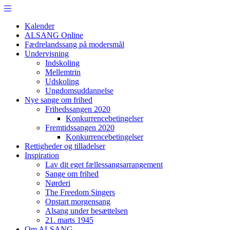
Kalender
ALSANG Online
Fædrelandssang på modersmål
Undervisning
Indskoling
Mellemtrin
Udskoling
Ungdomsuddannelse
Nye sange om frihed
Frihedssangen 2020
Konkurrencebetingelser
Fremtidssangen 2020
Konkurrencebetingelser
Rettigheder og tilladelser
Inspiration
Lav dit eget fællessangsarrangement
Sange om frihed
Nørderi
The Freedom Singers
Opstart morgensang
Alsang under besættelsen
21. marts 1945
Om ALSANG