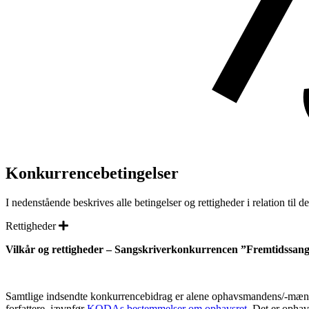
Konkurrencebetingelser
I nedenstående beskrives alle betingelser og rettigheder i relation t
Expand
Rettigheder
Vilkår og rettigheder – Sangskriverkonkurrencen ”Fremtidssan
Samtlige indsendte konkurrencebidrag er alene ophavsmandens/-mændene
forfattere, jævnfør
KODAs bestemmelser om ophavsret
. Det er opha