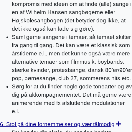
kompromis med ideen om at finde (alle) sange i
en af Wilhelm Hansen sangbøgerne eller
Højskolesangbogen (det betyder dog ikke, at
det ikke
også
kan lade sig gøre).
Saml gerne sangene i temaer, så temaet skifter
fra gang til gang. Det kan være et klassisk som
årstiderne e.l., men det kunne også være mere
alternative temaer som filmmusik, boybands,
stærke kvinder, protestsange, dansk 80’er/90’er
pop, børnesange, club 27, sommerens hits etc.
Sørg for at du finder nogle gode tonearter og øv
dig på akkompagnementet. Det må gerne være
animerende med fx afsluttende modulationer
e.l.
Exp
6. Stol på dine fornemmelser og vær tålmodig