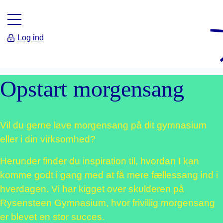
Log ind
Opstart morgensang
Vil du gerne lave morgensang på dit gymnasium
eller i din virksomhed?
Herunder finder du inspiration til, hvordan I kan
komme godt i gang med at få mere fællessang ind i
hverdagen. Vi har kigget over skulderen på
Rysensteen Gymnasium, hvor frivillig morgensang
er blevet en stor succes.