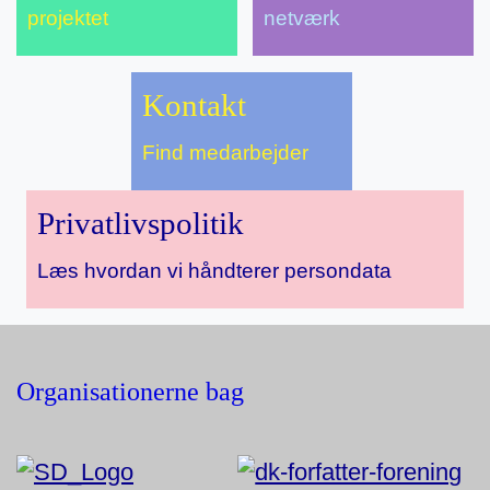
projektet
netværk
Kon­takt
Find medarbejder
Pri­vat­livs­politik
Læs hvordan vi håndterer persondata
Organisationerne bag