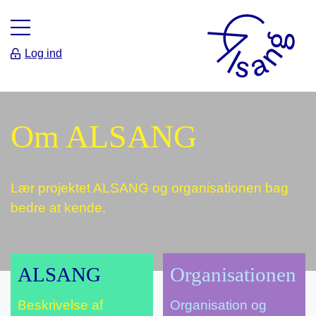
Log ind
Om ALSANG
Lær projektet ALSANG og organisationen bag
bedre at kende.
ALSANG
Orga­ni­sa­tion­en
Beskrivelse af
Organisation og