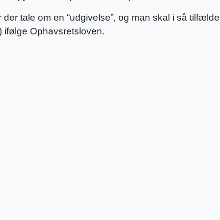
r der tale om en “udgivelse”, og man skal i så tilfæ
r) ifølge Ophavsretsloven.
*
* Adresse