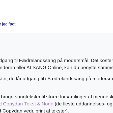
 jeg født
 adgang til Fædrelandssang på modersmål. Det koster 
enderen eller ALSANG Online, kan du benytte samme
ekster, du får adgang til i Fædrelandssang på moders
ruge sangtekster til større forsamlinger af mennesker 
ed
Copydan Tekst & Node
(de fleste uddannelses- og 
opydan vedr. print af tekster).