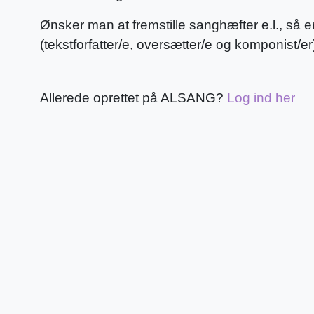
Ønsker man at fremstille sanghæfter e.l., så e
(tekstforfatter/e, oversætter/e og komponist/e
Allerede oprettet på ALSANG?
Log ind her
*
* Navn
*
* E-mail adresse
*
Adgangskode