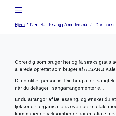
Hjem
/
Fædrelandssang på modersmål
/
I Danmark er
Opret dig som bruger her og få straks gratis
allerede oprettet som bruger af ALSANG Kal
Din profil er personlig. Din brug af de sangt
når du deltager i sangarrangementer e.l.
Er du arrangør af fællessang, og ønsker du at b
tjekker din organisations eventuelle aftale m
kommuner og virksomheder har en aftale med C